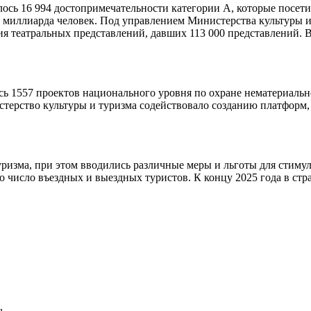
лось 16 994 достопримечательности категории А, которые посети
3 миллиарда человек. Под управлением Министерства культуры и
я театральных представлений, давших 113 000 представлений. В
ь 1557 проектов национального уровня по охране нематериально
ерство культуры и туризма содействовало созданию платформ, 
ризма, при этом вводились различные меры и льготы для стиму
о число въездных и выездных туристов. К концу 2025 года в стран
u.