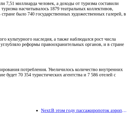
ли 7,51 миллиарда человек, а доходы от туризма составили
 туризма насчитывалось 1879 театральных коллективов,
 стране было 740 государственных художественных галерей, в
го культурного наследия, а также наблюдался рост числа
углубляло реформы правоохранительных органов, и в стране
лирования потребления. Увеличилось количество внутренних
е будет 70 354 туристических агентства и 7 586 отелей с
Next:В этом году пассажиропоток аэропорта Шэньчжэня превысил 3 миллиона человек, установив новый рекорд за аналогичный период.