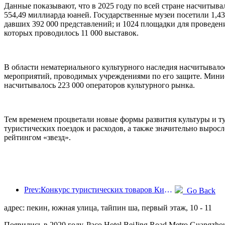
Данные показывают, что в 2025 году по всей стране насчитыва
554,49 миллиарда юаней. Государственные музеи посетили 1,4
давших 392 000 представлений; и 1024 площадки для проведени
которых проводилось 11 000 выставок.
В области нематериального культурного наследия насчитывалос
мероприятий, проводимых учреждениями по его защите. Минист
насчитывалось 223 000 операторов культурного рынка.
Тем временем процветали новые формы развития культуры и ту
туристических поездок и расходов, а также значительно выросл
рейтингом «звезд».
Prev:Конкурс туристических товаров Китая успешно прошел в Сянтане (провинция Хунань).
Go Back
адрес: пекин, южная улица, тайпин ша, первый этаж, 10 - 11
Появились в 2020 году, Paco Hotel BeiJing Road Metro Guangzho